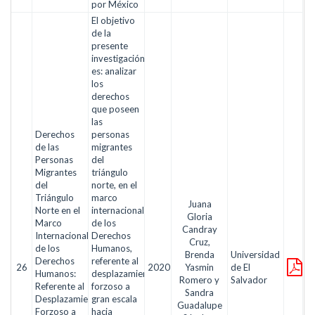
por México
El objetivo
de la
presente
investigación
es: analizar
los
derechos
que poseen
las
Derechos
personas
de las
migrantes
Personas
del
Migrantes
triángulo
del
norte, en el
Triángulo
marco
Juana
Norte en el
internacional
Gloria
Marco
de los
Candray
Internacional
Derechos
Cruz,
de los
Humanos,
Brenda
Universidad
Derechos
referente al
26
2020
Yasmin
de El
Humanos:
desplazamiento
Romero y
Salvador
Referente al
forzoso a
Sandra
Desplazamiento
gran escala
Guadalupe
Forzoso a
hacia