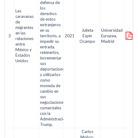
defensa de
los
Las
derechos
caravanas
de estos
de
extranjeros
migrantes
en su
Julieta
Universidad
en las
3
territorio, a
2021
Espín
Europea,
relaciones
impedir su
Ocampo
Madrid
entre
entrada,
México y
retenerlos,
Estados
incrementar
Unidos
sus
deportaciones
y utilizarlos
como
moneda de
cambio en
sus
negociaciones
comerciales
con la
Administración
Trump.
Carlos
Muñoz-