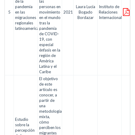
de la
las
pandemia
personas en
Laura Lucía
Instituto de
5
en las
movimiento
2021
Bogado
Relaciones
migraciones
en el mundo
Bordazar
Internacionales
regionales
tras la
latinoamericanas
pandemia
de COVID-
19, con
especial
énfasis en la
región de
América
Latina y el
Caribe
El objetivo
de este
artículo es
conocer, a
partir de
una
metodología
mixta,
Estudio
cómo
sobre la
perciben los
percepción
migrantes