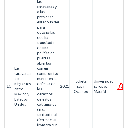
las
caravanas y
a las
presiones
estadounidenses
para
detenerlas,
que ha
transitado
de una
política de
puertas
abiertas
Las
con un
caravanas
compromiso
de
mayor en la
Julieta
Universidad
migrantes
defensa de
10
2021
Espín
Europea,
entre
los
Ocampo
Madrid
México y
derechos
Estados
de estos
Unidos
extranjeros
en su
territorio, al
cierre de su
frontera sur,