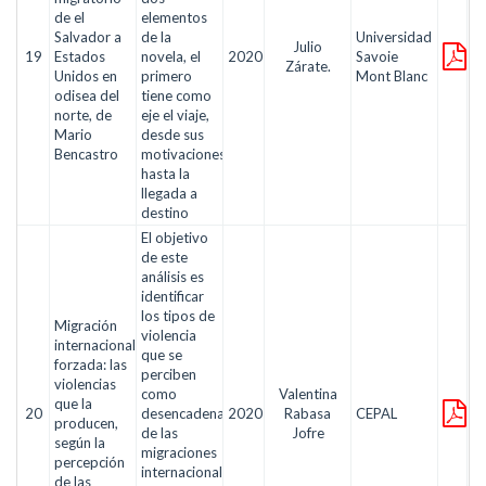
de el
elementos
Salvador a
de la
Universidad
Julio
19
Estados
novela, el
2020
Savoie
Zárate.
Unidos en
primero
Mont Blanc
odisea del
tiene como
norte, de
eje el viaje,
Mario
desde sus
Bencastro
motivaciones
hasta la
llegada a
destino
El objetivo
de este
análisis es
identificar
los tipos de
Migración
violencia
internacional
que se
forzada: las
perciben
violencias
como
Valentina
que la
20
desencadenantes
2020
Rabasa
CEPAL
producen,
de las
Jofre
según la
migraciones
percepción
internacionales
de las