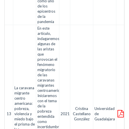
como uno
de los
epicentros
de la
pandemia
En este
artículo,
indagaremos
algunas de
las aristas
que
provocan el
fenómeno
migratorio
de las
caravanas
migrantes
La caravana
centroamericanas.
migrante
Iniciaremos
centro
con el tema
americana:
de la
pobreza,
Cristina
Universidad
pobreza
13
violencia y
2021
Castellano
de
entendida
miedo bajo
González
Guadalajara
como
el prisma de
incertidumbre