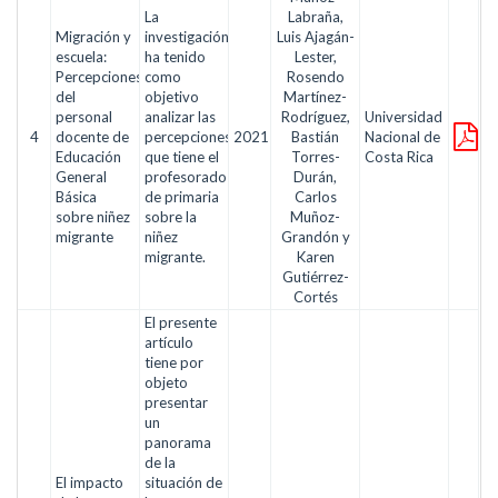
La
Labraña,
Migración y
investigación
Luis Ajagán-
escuela:
ha tenido
Lester,
Percepciones
como
Rosendo
del
objetivo
Martínez-
personal
analizar las
Rodríguez,
Universidad
4
docente de
percepciones
2021
Bastián
Nacional de
Educación
que tiene el
Torres-
Costa Rica
General
profesorado
Durán,
Básica
de primaria
Carlos
sobre niñez
sobre la
Muñoz-
migrante
niñez
Grandón y
migrante.
Karen
Gutiérrez-
Cortés
El presente
artículo
tiene por
objeto
presentar
un
panorama
de la
El impacto
situación de