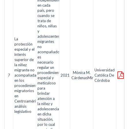
en cada
país, pero
cuando se
trata de
niños, niñas
y
adolescentes
La
migrantes
protección
no
especial y el
acompañados,
interés
es
superior de
necesario
la niñez
regular un
migrante no
Universidad
procedimiento
Mónica M.
7
acompañada
2021
Católica De
especial y
CárdenasMiranda
en los
Córdoba
meticuloso
procedimientos
para
migratorios
brindar
en
atención a
Centroamérica:
la niñez y
análisis
adolescencia
legislativo
en dicha
situación,
por lo cual