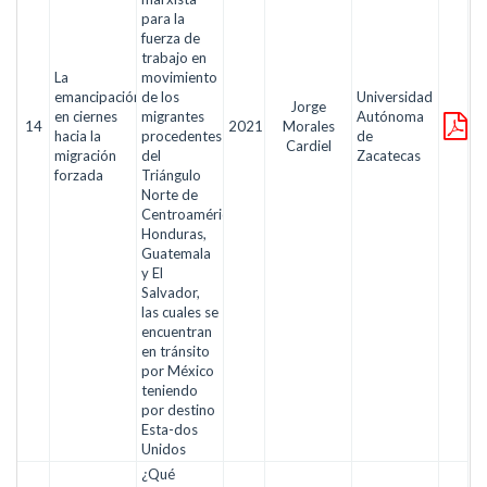
para la
fuerza de
trabajo en
La
movimiento
emancipación
de los
Universidad
Jorge
en ciernes
migrantes
Autónoma
14
2021
Morales
hacia la
procedentes
de
Cardiel
migración
del
Zacatecas
forzada
Triángulo
Norte de
Centroamérica:
Honduras,
Guatemala
y El
Salvador,
las cuales se
encuentran
en tránsito
por México
teniendo
por destino
Esta-dos
Unidos
¿Qué