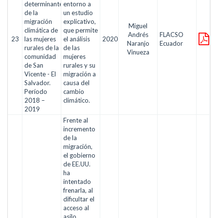
determinante
entorno a
de la
un estudio
migración
explicativo,
Miguel
climática de
que permite
Andrés
FLACSO
23
las mujeres
el análisis
2020
Naranjo
Ecuador
rurales de la
de las
Vinueza
comunidad
mujeres
de San
rurales y su
Vicente - El
migración a
Salvador.
causa del
Período
cambio
2018 –
climático.
2019
Frente al
incremento
de la
migración,
el gobierno
de EE.UU.
ha
intentado
frenarla, al
dificultar el
acceso al
asilo