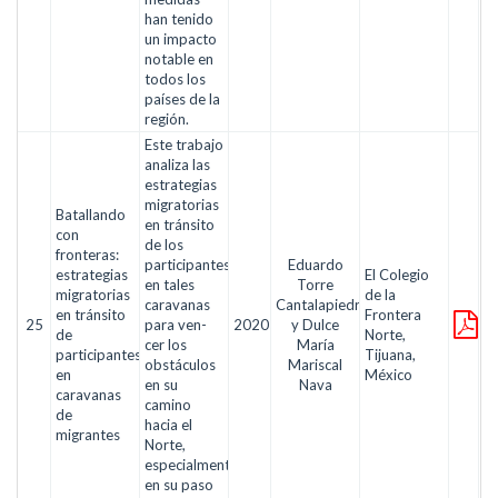
han tenido
un impacto
notable en
todos los
países de la
región.
Este trabajo
analiza las
estrategias
migratorias
Batallando
en tránsito
con
de los
fronteras:
participantes
Eduardo
estrategias
El Colegio
en tales
Torre
migratorias
de la
caravanas
Cantalapiedra
en tránsito
Frontera
25
para ven-
2020
y Dulce
de
Norte,
cer los
María
participantes
Tijuana,
obstáculos
Mariscal
en
México
en su
Nava
caravanas
camino
de
hacia el
migrantes
Norte,
especialmente
en su paso