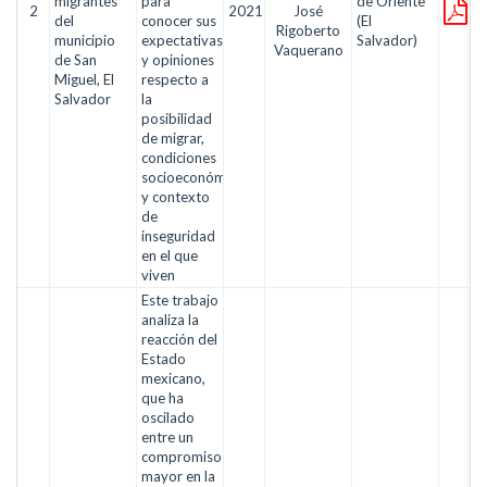
migrantes
para
de Oriente
2
2021
José
del
conocer sus
(El
Rigoberto
municipio
expectativas
Salvador)
Vaquerano
de San
y opiniones
Miguel, El
respecto a
Salvador
la
posibilidad
de migrar,
condiciones
socioeconómicas
y contexto
de
inseguridad
en el que
viven
Este trabajo
analiza la
reacción del
Estado
mexicano,
que ha
oscilado
entre un
compromiso
mayor en la