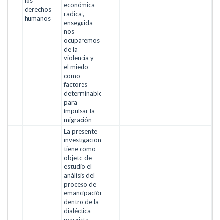
los
económica
derechos
radical,
humanos
enseguida
nos
ocuparemos
de la
violencia y
el miedo
como
factores
determinables
para
impulsar la
migración
La presente
investigación
tiene como
objeto de
estudio el
análisis del
proceso de
emancipación
dentro de la
dialéctica
marxista