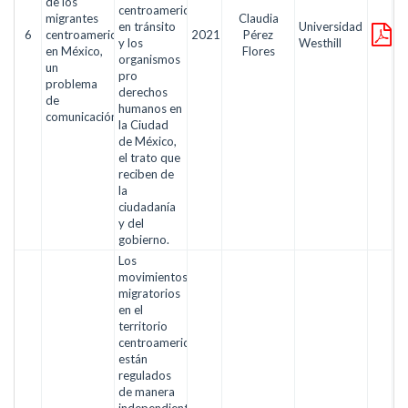
de los
centroamericanos
migrantes
Claudia
en tránsito
Universidad
6
centroamericanos
2021
Pérez
y los
Westhill
en México,
Flores
organismos
un
pro
problema
derechos
de
humanos en
comunicación
la Ciudad
de México,
el trato que
reciben de
la
ciudadanía
y del
gobierno.
Los
movimientos
migratorios
en el
territorio
centroamericano
están
regulados
de manera
independiente