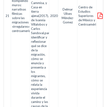
Rompiendo
Cammisa, y
muros:
Casa en
Centro de
narrativas
Delmar
tierra
Estudios
fílmicas
Ulises
21
ajena(2017),
2020
Superiores
sobre las
Méndez-
de Ivannia
de México y
migraciones
Gomez
Villalobos y
Centroamérica
«irregulares»
Carlos
centroamericanas
Sandoval,para
identificar y
reflexionar
qué se dice
de la
migración,
cómo se
enuncia y
presenta a
los
migrantes,
cómo se
relata la
experiencia
vivida
durante el
camino y las
causas de la