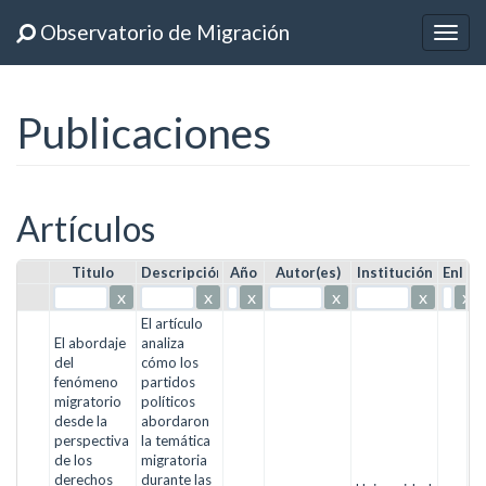
Observatorio de Migración
Togg
navig
Publicaciones
Artículos
Titulo
Descripción
Año
Autor(es)
Institución
Enlac
x
x
x
x
x
x
El artículo
El abordaje
analiza
del
cómo los
fenómeno
partidos
migratorio
políticos
desde la
abordaron
perspectiva
la temática
de los
migratoria
derechos
durante las