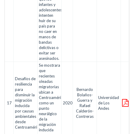
infantes y
adolescentes
intenten
huir de su
país para
no caer en
manos de
bandas
delictivas o
evitar ser
asesinados.
Se mostrara
que
recientes
Desafíos de
oleadas
resiliencia
migratorias
para
Bernardo
ubican a
disminuir la
Bolaños-
Centroamérica
Universidad
migración
Guerra y
17
como un
2020
de Los
inducida
Rafael
punto
Andes
por causas
Calderón-
neurálgico
ambientales
Contreras
de la
desde
migración
Centroamérica
inducida