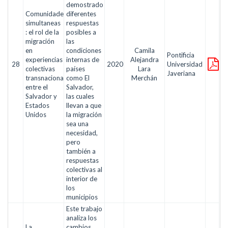
demostrado
Comunidades
diferentes
simultaneas
respuestas
: el rol de la
posibles a
migración
las
en
condiciones
Camila
Pontificia
experiencias
internas de
Alejandra
28
2020
Universidad
colectivas
países
Lara
Javeriana
transnacionales
como El
Merchán
entre el
Salvador,
Salvador y
las cuales
Estados
llevan a que
Unidos
la migración
sea una
necesidad,
pero
también a
respuestas
colectivas al
interior de
los
municipios
Este trabajo
analiza los
La
cambios