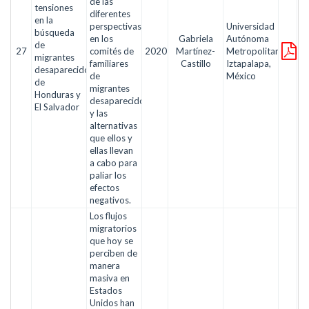
de las
tensiones
diferentes
en la
perspectivas
Universidad
búsqueda
en los
Gabriela
Autónoma
de
27
comités de
2020
Martínez-
Metropolitana-
migrantes
familiares
Castillo
Iztapalapa,
desaparecidos
de
México
de
migrantes
Honduras y
desaparecidos,
El Salvador
y las
alternativas
que ellos y
ellas llevan
a cabo para
paliar los
efectos
negativos.
Los flujos
migratorios
que hoy se
perciben de
manera
masiva en
Estados
Unidos han