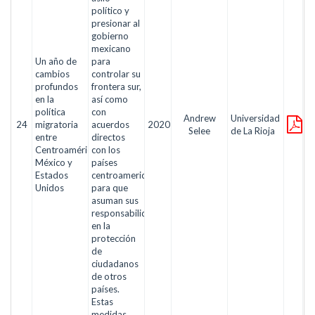
político y
presionar al
gobierno
mexicano
Un año de
para
cambios
controlar su
profundos
frontera sur,
en la
así como
política
con
Andrew
Universidad
24
migratoria
acuerdos
2020
Selee
de La Rioja
entre
directos
Centroamérica,
con los
México y
países
Estados
centroamericanos
Unidos
para que
asuman sus
responsabilidades
en la
protección
de
ciudadanos
de otros
países.
Estas
medidas