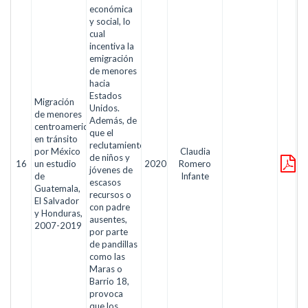
económica
y social, lo
cual
incentiva la
emigración
de menores
hacia
Estados
Migración
Unidos.
de menores
Además, de
centroamericanos
que el
en tránsito
reclutamiento
por México
Claudia
de niños y
16
un estudio
2020
Romero
jóvenes de
de
Infante
escasos
Guatemala,
recursos o
El Salvador
con padre
y Honduras,
ausentes,
2007-2019
por parte
de pandillas
como las
Maras o
Barrio 18,
provoca
que los