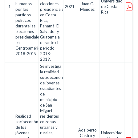
Universidad
humanos
elecciones
Juan C.
1
2021
de Costa
por los
presidenciales
Méndez
Rica
partidos
en Costa
políticos
Rica,
durante las
Panamá, El
elecciones
Salvador y
presidenciales
Guatemala
en
durante el
Centroamérica
período
2018-2019
2018-
2019.
Se investiga
la realidad
socioeconómica
de jóvenes
estudiantes
del
municipio
de San
Miguel
Realidad
residentes
socioeconómica
en zonas
de los
urbanas y
Adalberto
jóvenes
rurales,
Universidad
Castro y