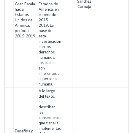
Sánchez
Gran Escala
Estados de
Carbaja
hacia
América, en
Estados
el período
Unidos de
2015-
América,
2019. La
período
base de
2015-2019
esta
investigación
son los
derechos
humanos,
los cuales
son
inherentes a
la persona
humana.
A lo largo
del texto,
se
describen
las
consecuencias
que tiene la
implementación
Desafíos y