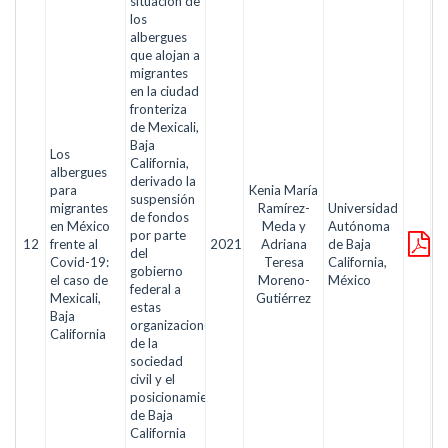
situación de
los
albergues
que alojan a
migrantes
en la ciudad
fronteriza
de Mexicali,
Baja
Los
California,
albergues
derivado la
para
Kenia María
suspensión
migrantes
Ramírez-
Universidad
de fondos
en México
Meda y
Autónoma
por parte
12
frente al
2021
Adriana
de Baja
del
Covid-19:
Teresa
California,
gobierno
el caso de
Moreno-
México
federal a
Mexicali,
Gutiérrez
estas
Baja
organizaciones
California
de la
sociedad
civil y el
posicionamiento
de Baja
California