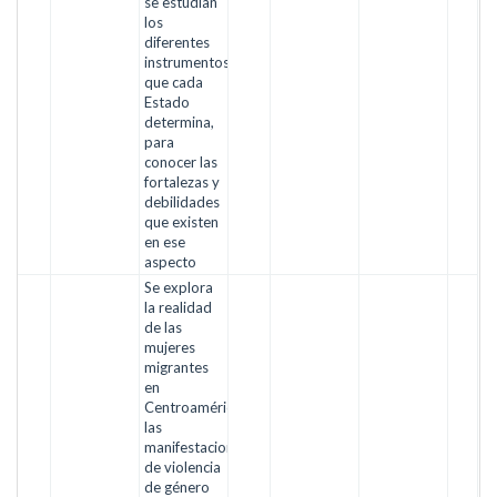
se estudian
los
diferentes
instrumentos
que cada
Estado
determina,
para
conocer las
fortalezas y
debilidades
que existen
en ese
aspecto
Se explora
la realidad
de las
mujeres
migrantes
en
Centroamérica,
las
manifestaciones
de violencia
de género