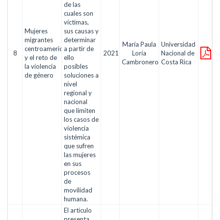
de las
cuales son
víctimas,
Mujeres
sus causas y
migrantes
determinar
María Paula
Universidad
centroamericanas
a partir de
8
2021
Loría
Nacional de
y el reto de
ello
Cambronero
Costa Rica
la violencia
posibles
de género
soluciones a
nivel
regional y
nacional
que limiten
los casos de
violencia
sistémica
que sufren
las mujeres
en sus
procesos
de
movilidad
humana.
El artículo
presenta