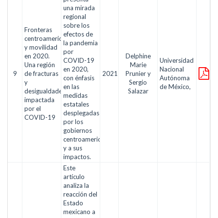
una mirada
regional
sobre los
Fronteras
efectos de
centroamericanas
la pandemia
y movilidad
por
en 2020.
Delphine
COVID-19
Universidad
Una región
Marie
en 2020,
Nacional
9
de fracturas
2021
Prunier y
con énfasis
Autónoma
y
Sergio
en las
de México,
desigualdades
Salazar
medidas
impactada
estatales
por el
desplegadas
COVID-19
por los
gobiernos
centroamericanos
y a sus
impactos.
Este
artículo
analiza la
reacción del
Estado
mexicano a