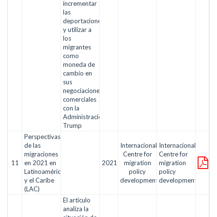
incrementar
las
deportaciones
y utilizar a
los
migrantes
como
moneda de
cambio en
sus
negociaciones
comerciales
con la
Administración
Trump
Perspectivas
de las
Internacional
Internacional
migraciones
Centre for
Centre for
11
en 2021 en
2021
migration
migration
Latinoamérica
policy
policy
y el Caribe
development
development
(LAC)
El artículo
analiza la