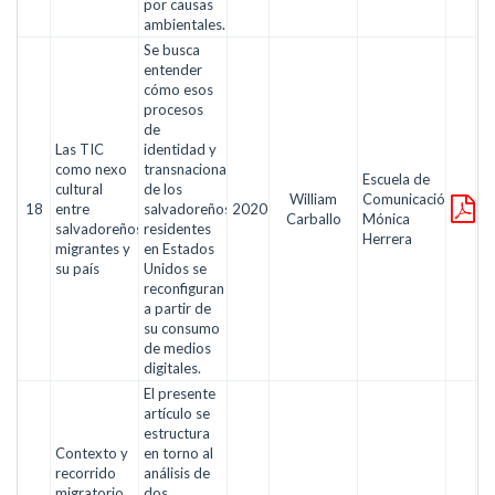
por causas
ambientales.
Se busca
entender
cómo esos
procesos
de
Las TIC
identidad y
como nexo
transnacionalización
Escuela de
cultural
de los
William
Comunicación
18
entre
salvadoreños
2020
Carballo
Mónica
salvadoreños
residentes
Herrera
migrantes y
en Estados
su país
Unidos se
reconfiguran
a partir de
su consumo
de medios
digitales.
El presente
artículo se
estructura
Contexto y
en torno al
recorrido
análisis de
migratorio
dos