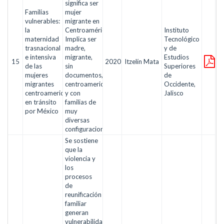
significa ser
Familias
mujer
vulnerables:
migrante en
la
Centroamérica?
Instituto
maternidad
Implica ser
Tecnológico
trasnacional
madre,
y de
e intensiva
migrante,
Estudios
15
2020
Itzelín Mata
de las
sin
Superiores
mujeres
documentos,
de
migrantes
centroamericana
Occidente,
centroamericanas
y con
Jalisco
en tránsito
familias de
por México
muy
diversas
configuraciones.
Se sostiene
que la
violencia y
los
procesos
de
reunificación
familiar
generan
vulnerabilidad