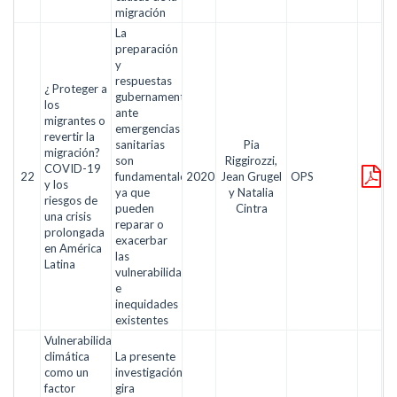
migración
La
preparación
y
respuestas
¿ Proteger a
gubernamentales
los
ante
migrantes o
emergencias
revertir la
sanitarias
Pia
migración?
son
Riggirozzi,
COVID-19
22
fundamentales
2020
Jean Grugel
OPS
y los
ya que
y Natalia
riesgos de
pueden
Cintra
una crisis
reparar o
prolongada
exacerbar
en América
las
Latina
vulnerabilidades
e
inequidades
existentes
Vulnerabilidad
climática
La presente
como un
investigación
factor
gira