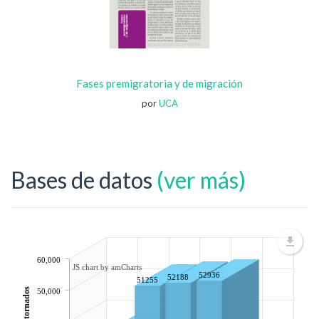
Fases premigratoria y de migración
por
UCA
Bases de datos
(ver más)
60,000
JS chart by amCharts
52936
52188
51255
50,000