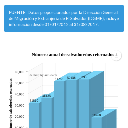
FUENTE: Datos proporcionados por la Dirección General
de Migración y Extranjería de El Salvador (DGME), incluye
información desde 01/01/2012 al 31/08/2017.
Número anual de salvadoreños retornados
60,000
JS chart by amCharts
52936
52188
51255
Número de salvadoreños retornados
50,000
40,000
36135
31810
30,000
18768
20,000
10,000